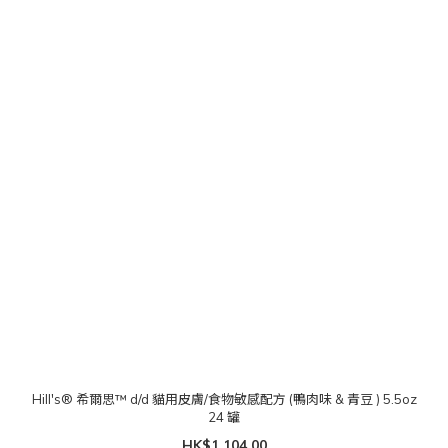
Hill's® 希爾思™ d/d 貓用皮膚/食物敏感配方 (鴨肉味 & 青豆 ) 5.5oz
24 罐
HK$1,104.00