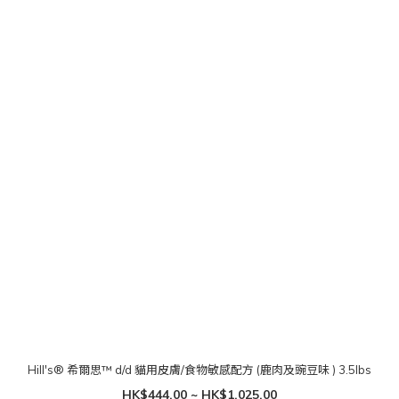
Hill's® 希爾思™ d/d 貓用皮膚/食物敏感配方 (鹿肉及豌豆味 ) 3.5lbs
HK$444.00 ~ HK$1,025.00