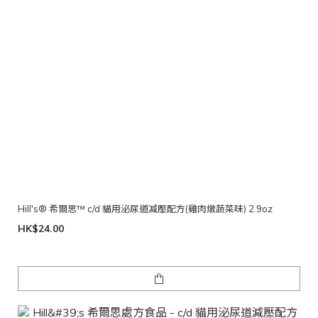
Hill's® 希爾思™ c/d 貓用泌尿道减壓配方(雞肉燉蔬菜味) 2.9oz
HK$24.00