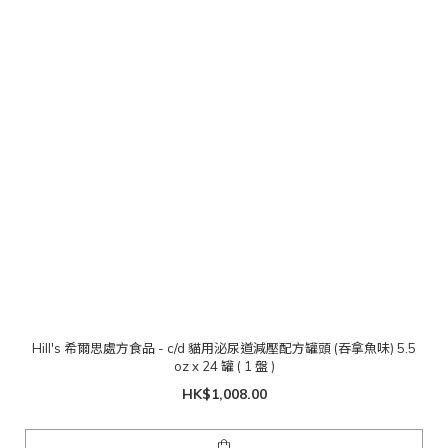
Hill's 希爾思處方食品 - c/d 貓用泌尿道減壓配方罐頭 (吞拿魚味) 5.5
oz x 24 罐 ( 1 盤 )
HK$1,008.00