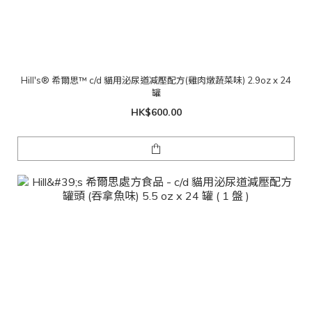
Hill's® 希爾思™ c/d 貓用泌尿道减壓配方(雞肉燉蔬菜味) 2.9oz x 24
罐
HK$600.00