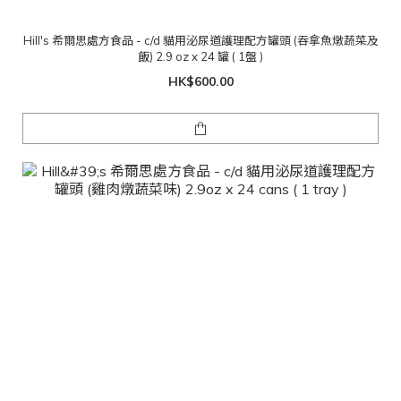
Hill's 希爾思處方食品 - c/d 貓用泌尿道護理配方罐頭 (吞拿魚燉蔬菜及
飯) 2.9 oz x 24 罐 ( 1盤 )
HK$600.00