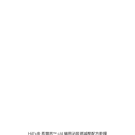
Hill's® 希爾思™ c/d 貓用泌尿道减壓配方乾糧