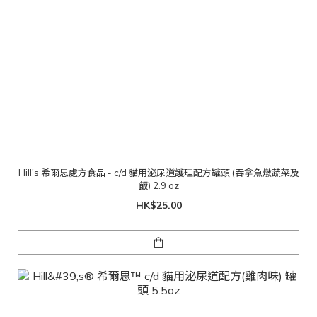
Hill's 希爾思處方食品 - c/d 貓用泌尿道護理配方罐頭 (吞拿魚燉蔬菜及
飯) 2.9 oz
HK$25.00