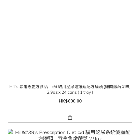
Hill's 希爾思處方食品 - c/d 貓用泌尿道護理配方罐頭 (雞肉燉蔬菜味)
2.9oz x 24 cans ( 1 tray )
HK$600.00