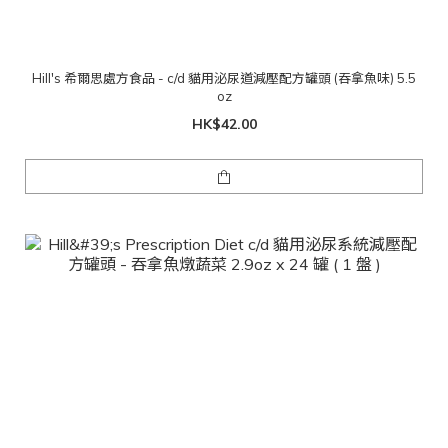
Hill's 希爾思處方食品 - c/d 貓用泌尿道減壓配方罐頭 (吞拿魚味) 5.5
oz
HK$42.00