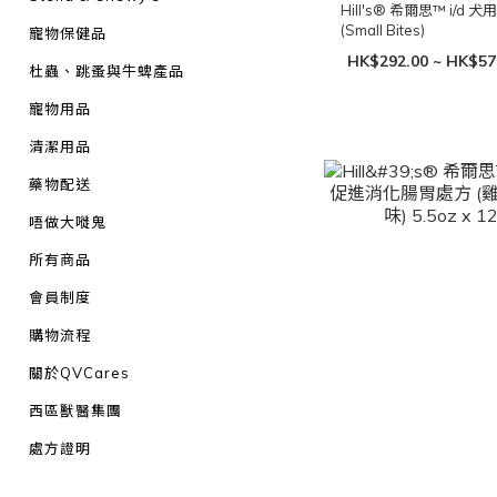
Hill's® 希爾思™ i/
(Small Bites)
寵物保健品
HK$292.00 ~ HK$57
杜蟲、跳蚤與牛蜱產品
寵物用品
清潔用品
藥物配送
唔做大嘥鬼
所有商品
會員制度
購物流程
關於QVCares
西區獸醫集團
處方證明