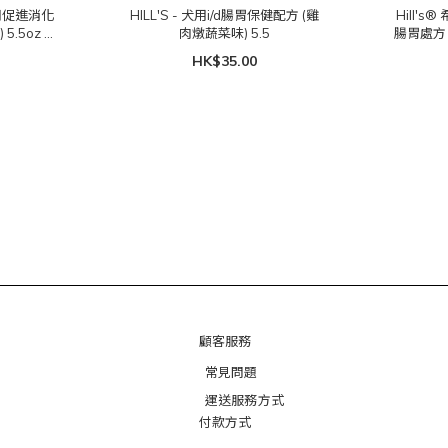
 犬用促進消化
HILL'S - 犬用i/d腸胃保健配方 (雞
Hill's
.5oz x
肉燉蔬菜味) 5.5
腸胃處方 (
HK$35.00
顧客服務
常見問題
運送服務方式
付款方式