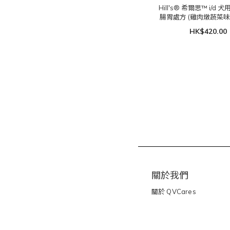
Hill's® 希爾思™ i/d
腸胃處方 (雞肉燉蔬菜味) 5
12罐
HK$420.00
關於我們
關於
QVCares