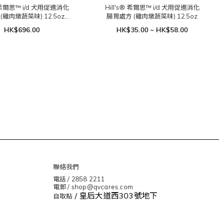
® 希爾思™ i/d 犬用促進消化
Hill's® 希爾思™ i/d 犬用促進消化
雞肉燉蔬菜味) 12.5oz x
腸胃處方 (雞肉燉蔬菜味) 12.5oz
12 罐
HK$696.00
HK$35.00 ~ HK$58.00
聯絡我們
電話 / 2858 2211
電郵 / shop@qvcares.com
/ 皇后大道西303號地下
自取點