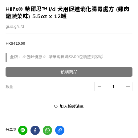
Hill's® 希爾思™ i/d 犬用促進消化腸胃處方 (雞肉
燉蔬菜味) 5.5oz x 12罐
gi,id,g/i,i/d
HK$420.00
全店，🎉包郵優惠🎉: 單筆消費滿$800包順豐到家🙀
預購商品
數量
加入追蹤清單
分享到