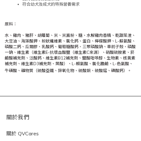
符合幼犬及成犬的特殊營養需求
原料：
水、雞肉、豬肝、胡蘿蔔、米、米澱粉、糖、水解雞肉香精、乾甜菜渣、
大豆油、海藻酸鉀、粉狀纖維素、氯化鈣、蛋白、檸檬酸鉀、L-蘇氨酸、
磷酸二鈣、瓜爾膠、乳酸鈣、葡萄糖酸鈣、三聚磷酸鈉、車前子殼、磷酸
一鈉、維生素（維生素E-抗壞血酸鹽（維生素C來源）、硝酸硫胺素、菸
鹼酸補充劑、泛酸鈣、維生素B12補充劑、鹽酸吡哆醇、生物素、核黃素
補充劑、維生素D3補充劑、葉酸）、L-賴氨酸、氯化膽鹼、L-色氨酸、
牛磺酸、礦物質（硫酸亞鐵、鋅氧化物、硫酸銅、硫酸錳、碘酸鈣）。
關於我們
關於
QVCares