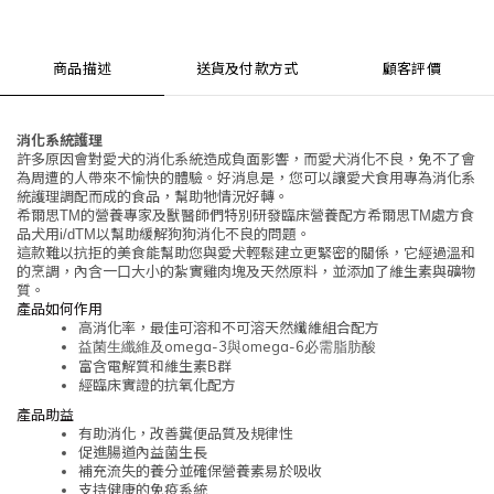
商品描述
送貨及付款方式
顧客評價
消化系統護理
許多原因會對愛犬的消化系統造成負面影響，而愛犬消化不良，免不了會
為周遭的人帶來不愉快的體驗。好消息是，您可以讓愛犬食用專為消化系
統護理調配而成的食品，幫助牠情況好轉。
希爾思
的營養專家及獸醫師們特別研發臨床營養配方希爾思
處方食
TM
TM
品犬用
以幫助緩解狗狗消化不良的問題。
i/d
TM
這款難以抗拒的美食能幫助您與愛犬輕鬆建立更緊密的關係，它經過溫和
的烹調，內含一口大小的紮實雞肉塊及天然原料，並添加了維生素與礦物
質。
產品如何作用
高消化率，最佳可溶和不可溶天然纖維組合配方
omega-3
omega-6
益菌生纖維及
與
必需脂肪酸
富含電解質和維生素
群
B
經臨床實證的抗氧化配方
產品助益
有助消化，改善糞便品質及規律性
促進腸道內益菌生長
補充流失的養分並確保營養素易於吸收
支持健康的免疫系統