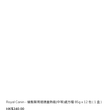
Royal Canin - 貓隻腸胃道適量熱能(中等)處方糧 85g x 12 包 ( 1 盒 )
HK$240.00