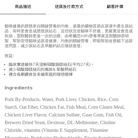
商品描述
送貨及付款方式
顧客評價
貓咪健康的膀胱來自關鍵營養的均衡，過量的礦物質易在尿液中產生尿結
晶，有時更會造成膀胱尿結石，這些狀況使貓咪不舒服，更嚴重並會造成
疾病，需獸醫師更進一步的治療。
由希爾思Hill’s營養專家及獸醫師群研
製，幫助管理貓咪泌尿道健康。均衡的關鍵營養，即能幫助改善貓下泌尿
道問題
，
減少尿結石及草酸鈣結石徵狀復發。
效益:
臨床實證最快7天溶解磷酸銨鎂結石(平均27天)。
減少磷酸銨鎂結石的風險& 草酸鈣結石
適合長期餵食及多貓家庭的理想選擇
Ingredients
Pork By-Products, Water, Pork Liver, Chicken, Rice, Corn
Starch, Oat Fiber, Chicken Fat, Fish Meal, Corn Gluten Meal,
Chicken Liver Flavor, Calcium Sulfate, Guar Gum, Fish Oil,
Brewers Dried Yeast, Dextrose, DL-Methionine, Choline
Chloride, vitamins (Vitamin E Supplement, Thiamine
Mononitrate, Pyridoxine Hydrochloride, Niacin Supplement,