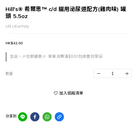
Hill's® 希爾思™ c/d 貓用泌尿道配方(雞肉味) 罐
頭 5.5oz
c/d,cd,urinay
HK$42.00
全店，🎉包郵優惠🎉: 單筆消費滿$800包順豐到家🙀
數量
加入追蹤清單
分享到