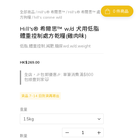
件商品
全部商品
/
Hill's® 希爾思™
/
Hill's® 希爾思™ 處
方狗糧
/
hill's canine w/d
Hill's® 希爾思™ w/d 犬用低脂
體重控制處方乾糧(雞肉味)
低脂,體重控制,減肥,糖尿wd,w/d,weight
HK$269.00
全店，🎉包郵優惠🎉: 單筆消費滿$800
包順豐到家🙀
貨品 7-14 日到貨再寄出
重量
數量