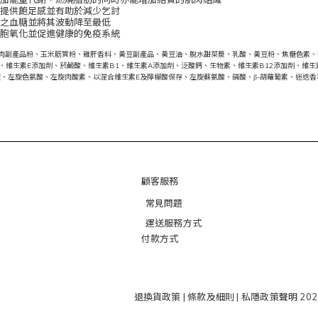
，提供飽足感並有助於減少乞討
犬之血糖並將其波動降至最低
細胞氧化並促進健康的免疫系統
肉副產品粉、玉米筋質粉、雞肝香料、黃豆副產品、黃豆油、脫水甜菜漿、乳酸、黃豆粉、焦糖色素、
、維生素E添加劑、菸鹼酸、維生素B1、維生素A添加劑、泛酸鈣、生物素、維生素B12添加劑、維
、左旋色氨酸、左旋肉酸素、以混合維生素E及檸檬酸保存、左旋蘇氨酸、磷酸、β-胡蘿蔔素、迷迭香
顧客服務
常見問題
運送服務方式
付款方式
退換貨政策
|
條款及細則
|
私隱政策聲明
202