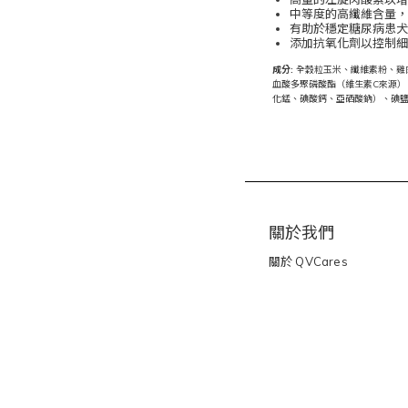
中等度的高纖維含量
有助於穩定糖尿病患
添加抗氧化劑以控制
成分:
全穀粒玉米、纖維素粉、雞
血酸多聚磷酸酯（維生素C來源）
化錳、碘酸鈣、亞硒酸鈉）、碘鹽
關於我們
關於
QVCares