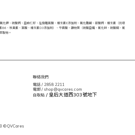
氯化鉀、硫酸鈣、亞麻仁籽、左旋離氨酸、維生素E添加劑、氯化膽鹼、碳酸鈣、維生素（抗壞
生素B6、核黃素、葉酸、維生素D3添加劑）、牛磺酸、礦物質（硫酸亞鐵、氧化鋅、硫酸銅、氧
萃取物。
聯絡我們
電話 / 2858 2211
電郵 / shop@qvcares.com
/ 皇后大道西303號地下
自取點
0 ©QVCares