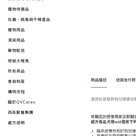
寵物保健品
杜蟲、跳蚤與牛蜱產品
寵物用品
清潔用品
藥物配送
唔做大嘥鬼
所有商品
商品描述
送貨及付款
會員制度
購物流程
適用於易發胖狗兒體重控
關於QVCares
西區獸醫集團
希爾思的營養專家及獸醫
處方食品犬用w/d是依下
處方證明
臨床證實有助於狗兒
高量的左旋肉酸素以