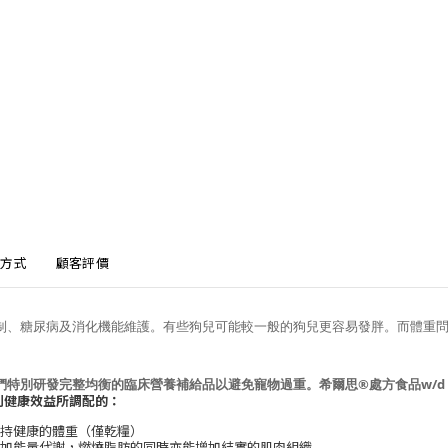
方式
顧客評價
制、糖尿病及消化機能維護。有些狗兒可能較一般的狗兒更容易發胖。而體重
們特別研發完整均衡的臨床營養補給品以避免寵物過重。希爾思®處方食品w/
列健康效益所調配的：
維持健康的體重（僅乾糧）
增加能量代謝，燃燒脂肪的同時亦能增加結實的肌肉組織