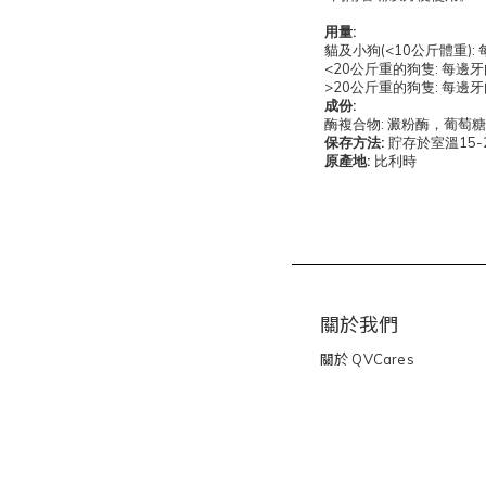
:
用量
(<10
):
貓及小狗
公斤體重
<20
:
公斤重的狗隻
每邊牙
>20
:
公斤重的狗隻
每邊牙
:
成份
:
酶複合物
澱粉酶，葡萄糖
:
15-
保存方法
貯存於室溫
:
原產地
比利時
關於我們
關於
QVCares