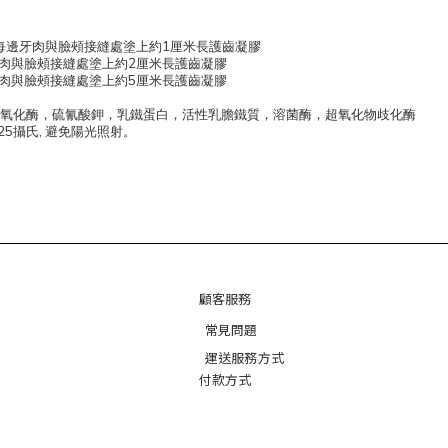
1
每邊牙肉與臉頰接縫處塗上約
厘米長護齒凝膠
2
肉與臉頰接縫處塗上約
厘米長護齒凝膠
5
肉與臉頰接縫處塗上約
厘米長護齒凝膠
氧化酶，硫氰酸鉀
，乳鐵蛋白，活性乳膽鐵質，溶菌酶，超氧化物歧化酶
25
,
攝氏
避免陽光照射。
顧客服務
常見問題
運送服務方式
付款方式