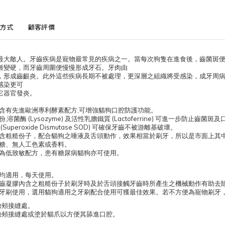
方式
顧客評價
最大敵人。牙齒疾病是寵物最常見的疾病之一。當每次狗隻在進食後，齒菌斑
漸變硬，而牙齒周圍便慢慢形成牙石。牙肉由
，形成齒齦炎。此外這些疾病長期不被處理，更深層之組織將受感染，成牙周
感染更可
它器官發炎。
,
含有先進歐洲專利酵素配方
可增強貓狗口腔防護功能。
,
(Lysozyme)
(Lactoferrine)
份
溶菌酶
及活性乳膽鐵質
可進一步防止齒菌斑及
(Superoxide Dismutase SOD)
可確保牙齒不被游離基破壞。
含粗糙份子，配合貓狗之唾液及舌頭動作，效果相當於刷牙，所以是市面上其
糖、無人工色素或香料。
為低致敏配方，患有糖尿病貓狗亦可使用。
均適用，每天使用。
齒凝膠內含之粗糙份子於刷牙時及於舌頭接觸牙齒時所產生之機械動作有助去
牙刷使用，選用貓狗適用之牙刷配合使用可獲最佳效果。若不方便為寵物刷牙
臉頰接縫處。
臉頰接縫處或塗於貓爪以方便其舔進口腔。