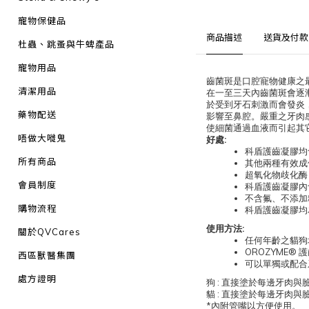
寵物保健品
商品描述
送貨及付款
杜蟲、跳蚤與牛蜱產品
寵物用品
齒菌斑是口腔寵物健康之
清潔用品
在一至三天內齒菌斑會逐
於受到牙石刺激而會發炎
藥物配送
影響至鼻腔。嚴重之牙肉
使細菌通過血液而引起其
唔做大嘥鬼
:
好處
科盾護齒凝膠均
所有商品
其他兩種有效成
超氧化物歧化酶
會員制度
科盾護齒凝膠內
不含氟、不添加
購物流程
科盾護齒凝膠均
:
使用方法
關於QVCares
任何年齡之貓狗
OROZYME®
護
西區獸醫集團
可以單獨或配合
處方證明
:
狗
直接塗於每邊牙肉與
:
貓
直接塗於每邊牙肉與
*
內附管嘴以方便使用。