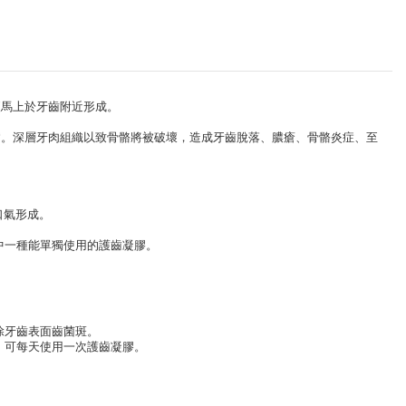
便馬上於牙齒附近形成。
病。深層牙肉組織以致骨骼將被破壞，造成牙齒脫落、膿瘡、骨骼炎症、至
口氣形成。
中一種能單獨使用的護齒凝膠。
除牙齒表面齒菌斑。
，可每天使用一次護齒凝膠。