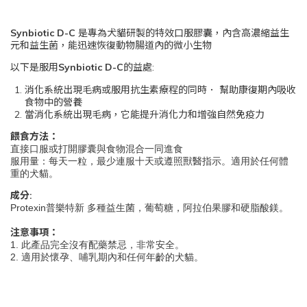
Synbiotic D-C
是專為
犬貓
研製的特效口服膠囊，內含高濃縮益生
元和益生菌，能迅速恢復動物腸道內的微小生物
以下是服用
Synbiotic D-C
的益處:
消化系統出現毛病或服用抗生素療程的同時． 幫助康復期內吸收
食物中的營養
當消化系統出現毛病，它能提升消化力和增強自然免疫力
餵食方法：
直接口服或打開膠囊與食物混合一同進食
服用量：每天一粒，最少連服十天或遵照獸醫指示。適用於任何體
重的犬貓。
成分:
Protexin普樂特新 多種益生菌，葡萄糖，阿拉伯果膠和硬脂酸鎂。
注意事項：
1. 此產品完全沒有配藥禁忌，非常安全。
2. 適用於懷孕、哺乳期內和任何年齡的犬貓。