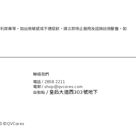
和利尿藥等。如出現敏感或不適症狀，請立即停止服用及諮詢註冊獸醫。如
聯絡我們
電話 / 2858 2211
電郵 / shop@qvcares.com
/ 皇后大道西303號地下
自取點
0 ©QVCares