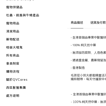
寵物保健品
杜蟲、跳蚤與牛蜱產品
商品描述
送貨及付款
寵物用品
清潔用品
- 全港首個由專業中獸醫
藥物配送
- 100% 純天然中藥
唔做大嘥鬼
- 無添加防腐劑、人造色
所有商品
- 通過重金屬、農藥殘留
會員制度
- 香港製造
購物流程
毛孩從小到大都能精靈活
織和韌帶、每天守護家中
關於QVCares
西區獸醫集團
- 全港首個由專業中獸
處方證明
- 100% 純天然中藥 