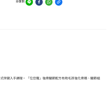
分享到
式保健入手調理。 「位您寵」強骨關節配方有助毛孩強化骨骼、關節組