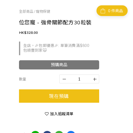
件商品
全部商品
/
寵物保健
位您寵 - 強骨關節配方30粒裝
HK$328.00
全店，🎉包郵優惠🎉: 單筆消費滿$800
包順豐到家🙀
預購商品
數量
現在預購
加入追蹤清單