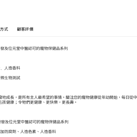
方式
顧客評價
研發及位元堂中醫認可的寵物保健品系列
素、人造香料
及微生物測試
潑地成長，是所有主人最希望的事情。關注您的寵物健康從年幼開始，每日從中
毛孩健康；令牠們更健康、更快樂，更長壽。
醫研發及位元堂中醫認可的寵物保健品系列
- 無添加防腐劑、人造色素、人造香料