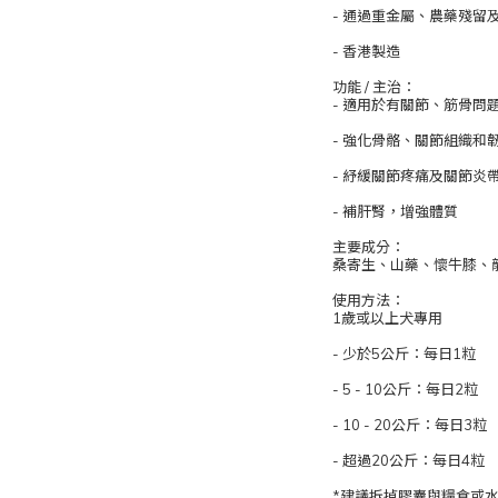
- 通過重金屬、農藥殘留
- 香港製造
功能 / 主治：
- 適用於有關節、筋骨問
- 強化骨骼、關節組織和
- 紓緩關節疼痛及關節炎
- 補肝腎，增強體質
主要成分：
桑寄生、山藥、懷牛膝、
使用方法：
1歲或以上犬專用
- 少於5公斤：每日1粒
- 5 - 10公斤：每日2粒
- 10 - 20公斤：每日3粒
- 超過20公斤：每日4粒
*建議拆掉膠囊與糧食或