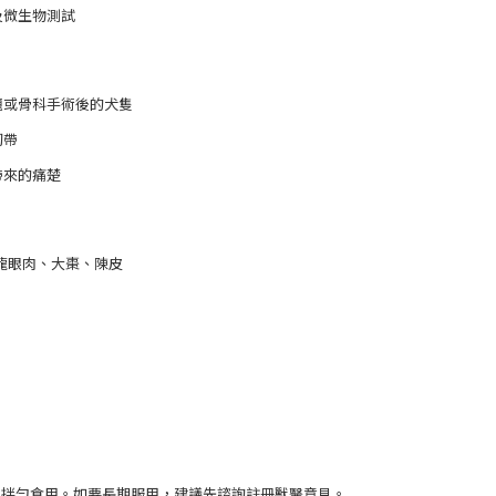
及微生物測試
題或骨科手術後的犬隻
韌帶
帶來的痛楚
龍眼肉、大棗、陳皮
水拌勻食用。如要長期服用，建議先諮詢註冊獸醫意見。