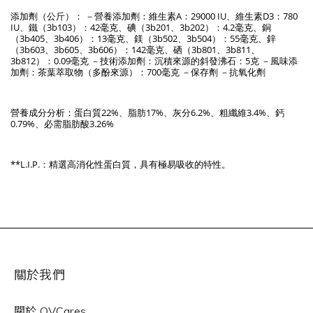
添加劑（公斤）： －營養添加劑：維生素A：29000 IU、維生素D3：780
IU、鐵（3b103）：42毫克、碘（3b201、3b202）：4.2毫克、銅
（3b405、3b406）：13毫克、鎂（3b502、3b504）：55毫克、鋅
（3b603、3b605、3b606）：142毫克、硒（3b801、3b811、
3b812）：0.09毫克 －技術添加劑：沉積來源的斜發沸石：5克 －風味添
加劑：茶葉萃取物（多酚來源）：700毫克 －保存劑 －抗氧化劑
營養成分分析：蛋白質22%、脂肪17%、灰分6.2%、粗纖維3.4%、鈣
0.79%、必需脂肪酸3.26%
**L.I.P.：精選高消化性蛋白質，具有極易吸收的特性。
關於我們
關於
QVCares