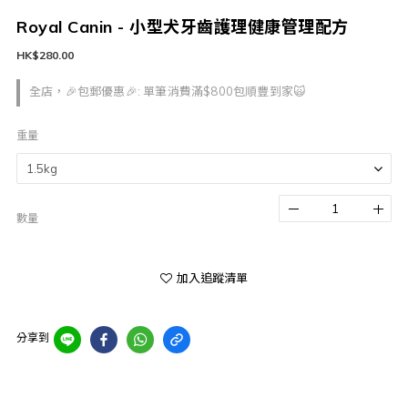
Royal Canin - 小型犬牙齒護理健康管理配方
HK$280.00
全店，🎉包郵優惠🎉: 單筆消費滿$800包順豐到家🙀
重量
數量
加入追蹤清單
分享到