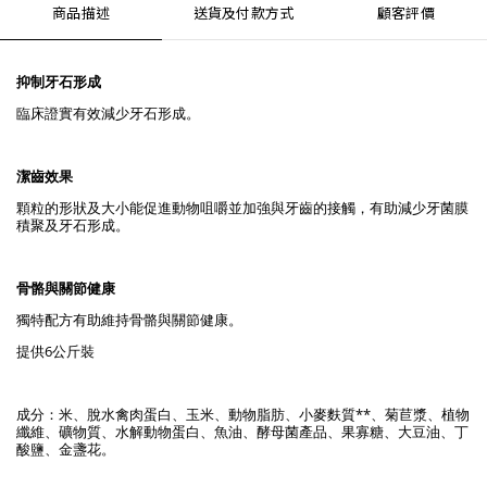
商品描述
送貨及付款方式
顧客評價
抑制牙石形成
臨床證實有效減少牙石形成。
潔齒效果
顆粒的形狀及大小能促進動物咀嚼並加強與牙齒的接觸，有助減少牙菌膜
積聚及牙石形成。
骨骼與關節健康
獨特配方有助維持骨骼與關節健康。
提供6公斤裝
成分：米、脫水禽肉蛋白、玉米、動物脂肪、小麥麩質**、菊苣漿、植物
纖維、礦物質、水解動物蛋白、魚油、酵母菌產品、果寡糖、大豆油、丁
酸鹽、金盞花。