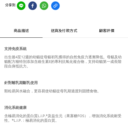
分享到
商品描述
送貨及付款方式
顧客評價
支持免疫系統
出生後4至12週的幼貓從母貓初乳獲得的自然免疫力逐漸降低。母貓及幼
貓配方糧特別添加含維生素E的專利抗氧化複合物，支持幼貓第一成長階
段自身抵抗力。
針對離乳期斷乳使用
顆粒易與水融合，更容易使幼貓從母乳期過渡到固體食物。
消化系統健康
含極易消化的蛋白質L.I.P.*及益生元（果寡糖FOS），增強消化系統耐受
性。*L.I.P.：極易消化的蛋白質。