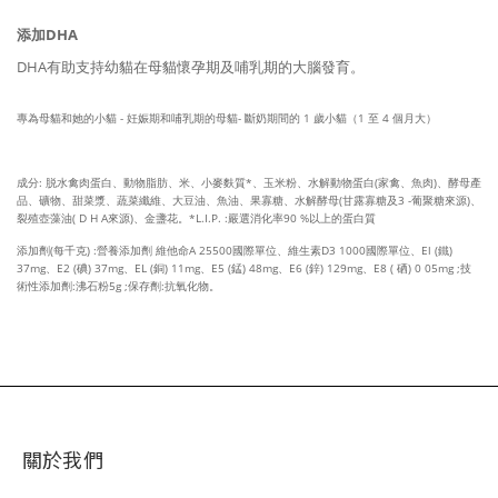
添加DHA
DHA有助支持幼貓在母貓懷孕期及哺乳期的大腦發育。
專為母貓和她的小貓 - 妊娠期和哺乳期的母貓- 斷奶期間的 1 歲小貓（1 至 4 個月大）
成分: 脱水禽肉蛋白、動物脂肪、米、小麥麩質*、玉米粉、水解動物蛋白(家禽、魚肉)、酵母產
品、礦物、甜菜漿、蔬菜纖維、大豆油、魚油、果寡糖、水解酵母(甘露寡糖及3 -葡聚糖來源)、
裂殖壺藻油( D H A來源)、金盞花。*L.I.P. :嚴選消化率90 %以上的蛋白質
添加劑(每千克) :營養添加劑 維他命A 25500國際單位、維生素D3 1000國際單位、El (鐵)
37mg、E2 (碘) 37mg、EL (銅) 11mg、E5 (錳) 48mg、E6 (鋅) 129mg、E8 ( 硒) 0 05mg ;技
術性添加劑:沸石粉5g ;保存劑:抗氧化物。
關於我們