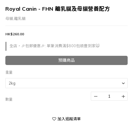
Royal Canin - FHN 離乳貓及母貓營養配方
母貓,離乳貓
HK$260.00
全店，🎉包郵優惠🎉: 單筆消費滿$800包順豐到家🙀
預購商品
重量
數量
加入追蹤清單