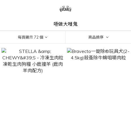
唔做大嘥鬼
每頁顯示 72 個
商品排序