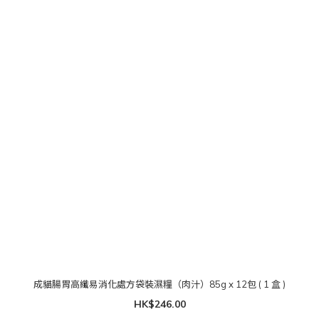
成貓腸胃高纖易消化處方袋裝濕糧（肉汁）85g x 12包 ( 1 盒 )
HK$246.00