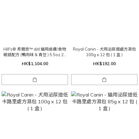
Hill's® 希爾思™ d/d 貓用皮膚/食物
Royal Canin - 犬用泌尿道處方濕包
敏感配方 (鴨肉味 & 青豆 ) 5.5oz 24
100g x 12 包 ( 1 盒 )
罐
HK$1,104.00
HK$192.00