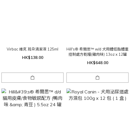
Virbac 維克 耳朵清潔液 125ml
Hill's® 希爾思™ w/d 犬用體低脂體重
控制處方乾糧(雞肉味) 13oz x 12罐
HK$138.00
HK$648.00