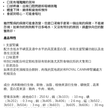
口氣有種難聞的氣味
口部疼痛、出現口腔問題和咀嚼困難
體重下降、顯得較疲倦和憔悴
會感到噁心，可能會嘔吐
雖然腎病的病徵可能會改變，但是口渴幾乎是第一個出現的病徵，不能被
忽視。如果你的狗狗較平日多喝水，又沒有特別的原因，請盡快向您的獸
醫救診。
產品特性
l
支援腎臟
配方含低水平磷質及適中水平的高質素蛋白質，有助支援腎臟功能以及改
善生活質素
l
口味選擇
特別口味配合特定顆粒形狀有助刺激尤其對食物抗拒的犬隻胃口
l
容易混合
ROYAL CANIN®
如果您是乾濕糧混合餵飼，肉塊的質地易於和
腎臟處方
乾糧混合
:
成分
肉和動物衍生物，穀物，油脂，植物來源衍生物，礦物質，蔬果
糖。
蛋白質來源：雞肉，牛肉，豬肉。
D3
250 IU
3b103
10 mg
營養添加劑：維他命
：
，鐵（
）：
，碘
3b202
0.3 mg
3b405
3b406
2.6 mg
3b502
（
）：
，銅（
，
）：
，錳（
，
3b503
3b504
3 mg
3b603
3b605
3b606
30 mg
，
）：
，鋅（
）
，
，
）：