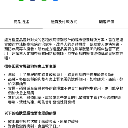
商品描述
送貨及付款方式
顧客評價
處方糧產品是針對犬的各種疾病特別設計的臨床營養解決方案，旨在通過
食療的方法提高疾病的治愈率，改善犬的身體機能，幫助愛犬更快恢復，
預防疾病再次復發。所有處方糧產品需要在執業獸醫師的臨床監督下使
用，建議主人定期帶寵物回訪獸醫師，並在正規的醫院渠道購買皇家處方
糧。
很多因素會導致狗狗患上腎衰竭
年齡 – 上了年紀的狗狗會較易患上。狗隻患病的平均年齡是6.6歲
品種 – 多個品種的狗隻有患上腎衰竭的遺傳傾向，如拉薩犬、西施、都
柏文和曲架
食糧 – 磷質或蛋白質過多的食糧並不適合年長的狗隻食用，更可能令牠
們加快患上腎病
其他因素 – 尿道阻塞、感染或某些常見的化學物質中毒 (含石碳酸的消
毒劑、液體防凍…)可能會引發慢性腎衰竭
以下的症狀是慢性腎衰竭的病徵
飲水和排尿的次數明顯較頻密，尿量亦較多
對食物變得挑剔，食量較平日少