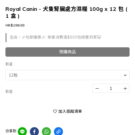
Royal Canin - 犬隻腎臟處方濕糧 100g x 12 包 (
1 盒 )
HK$198.00
全店，🎉包郵優惠🎉: 單筆消費滿$800包順豐到家🙀
預購商品
數量
數量
加入追蹤清單
分享到