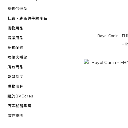
寵物保健品
杜蟲、跳蚤與牛蜱產品
寵物用品
Royal Canin -
清潔用品
HK
藥物配送
唔做大嘥鬼
所有商品
會員制度
購物流程
關於QVCares
西區獸醫集團
處方證明