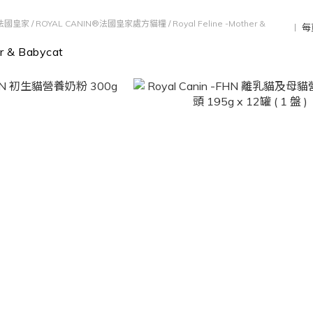
®法國皇家
/
ROYAL CANIN®法國皇家處方貓糧
/
Royal Feline -Mother &
每
er & Babycat