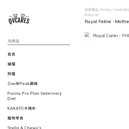
全部商品
/
ROYAL CANIN
Babycat
Royal Feline -Moth
首頁
貓糧
狗糧
Ziwi®Peak巔峰
Purina Pro Plan Veterinary
Diet
KAKATO卡格®
寵物零食
Stella & Chewy's