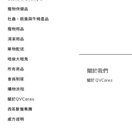
寵物保健品
杜蟲、跳蚤與牛蜱產品
寵物用品
清潔用品
藥物配送
唔做大嘥鬼
所有商品
關於我們
會員制度
關於
QVCares
購物流程
關於QVCares
西區獸醫集團
處方證明