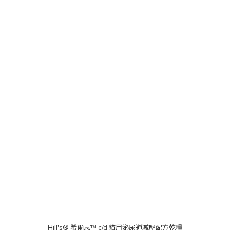
Hill's® 希爾思™ c/d 貓用泌尿道减壓配方乾糧