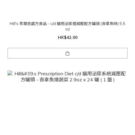
Hill's 希爾思處方食品 - c/d 貓用泌尿道減壓配方罐頭 (吞拿魚味) 5.5
oz
HK$42.00