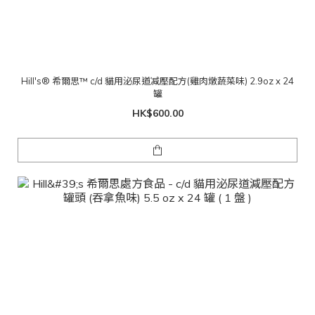
Hill's® 希爾思™ c/d 貓用泌尿道减壓配方(雞肉燉蔬菜味) 2.9oz x 24
罐
HK$600.00