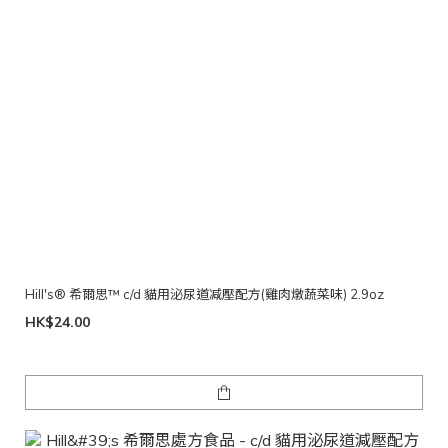
Hill's® 希爾思™ c/d 貓用泌尿道减壓配方(雞肉燉蔬菜味) 2.9oz
HK$24.00