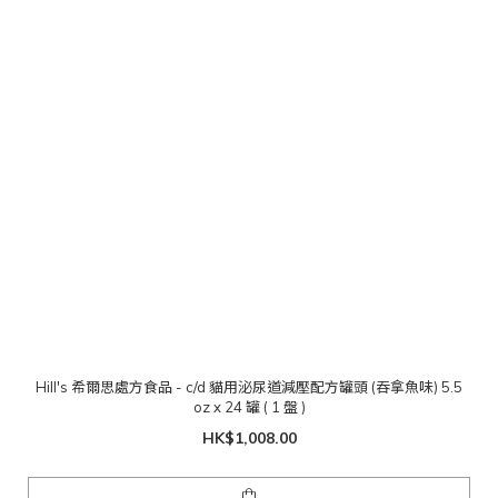
Hill's 希爾思處方食品 - c/d 貓用泌尿道減壓配方罐頭 (吞拿魚味) 5.5
oz x 24 罐 ( 1 盤 )
HK$1,008.00