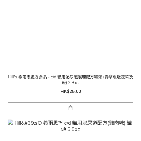
Hill's 希爾思處方食品 - c/d 貓用泌尿道護理配方罐頭 (吞拿魚燉蔬菜及
飯) 2.9 oz
HK$25.00