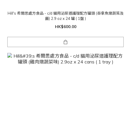
Hill's 希爾思處方食品 - c/d 貓用泌尿道護理配方罐頭 (吞拿魚燉蔬菜及
飯) 2.9 oz x 24 罐 ( 1盤 )
HK$600.00