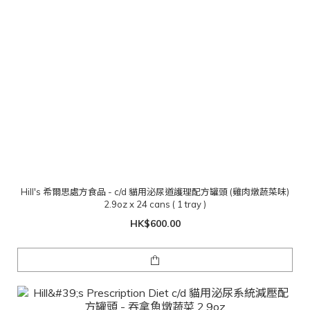
Hill's 希爾思處方食品 - c/d 貓用泌尿道護理配方罐頭 (雞肉燉蔬菜味)
2.9oz x 24 cans ( 1 tray )
HK$600.00