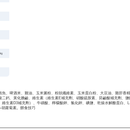
kg
鮪魚、啤酒米、雞油、玉米澱粉、粉狀纖維素、玉米蛋白粉、大豆油、雞肝香
酸二鈣、黃化膽鹼、維生素（維生素E補充劑、硝酸硫胺素、菸鹼酸補充劑、鹽酸
、維生素D3補充劑）、牛磺酸、檸檬酸鉀、氯化鉀、碘鹽、乾燥水解酪蛋白、L
-胡蘿蔔素。餵食技巧