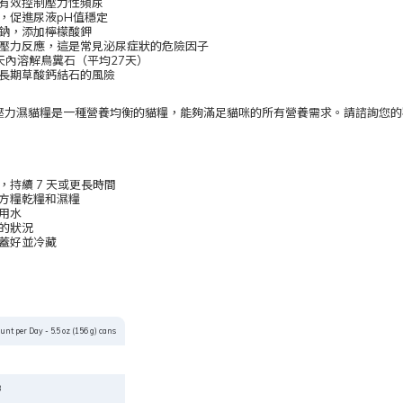
有效控制壓力性頻尿
，促進尿液pH值穩定
鈉，添加檸檬酸鉀
壓力反應，這是常見泌尿症狀的危險因子
天內溶解鳥糞石（平均27天）
長期草酸鈣結石的風險
多效抗壓力濕貓糧是一種營養均衡的貓糧，能夠滿足貓咪的所有營養需求。請諮詢
，持續 7 天或更長時間
方糧乾糧和濕糧
用水
的狀況
蓋好並冷藏
nt per Day - 5.5 oz (156 g) cans
3