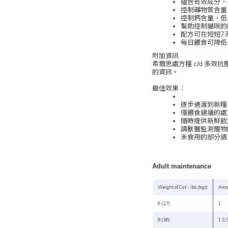
蘊含有效成分，
控制礦物質含量
控制鈣含量，低
幫助控制貓咪的
配方可在短短7
每日餵食可降低
附加資訊
希爾思處方糧 c/d 
的資訊。
最佳效果：
逐步過渡到新糧
僅餵食建議的處
隨時提供新鮮飲
請獸醫監測寵物
未食用的部分請
Adult maintenance
Weight of Cat - lbs (kgs)
Amou
6 (2,7)
1
8 (3,6)
1 1/