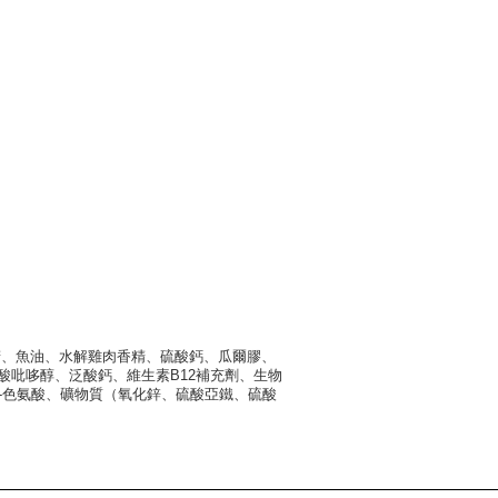
精、魚油、水解雞肉香精、硫酸鈣、瓜爾膠、
吡哆醇、泛酸鈣、維生素B12補充劑、生物
-色氨酸、礦物質（氧化鋅、硫酸亞鐵、硫酸