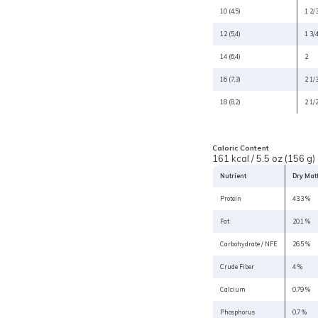
10 (4,5)
1 2/
12 (5,4)
1 3/
14 (6,4)
2
16 (7,3)
2 1/
18 (8,2)
2 1/
Caloric Content
161 kcal / 5.5 oz (156 g)
Nutrient
Dry Mat
Protein
43.3 %
Fat
20.1 %
Carbohydrate / NFE
26.5 %
Crude Fiber
4 %
Calcium
0.79 %
Phosphorus
0.7 %