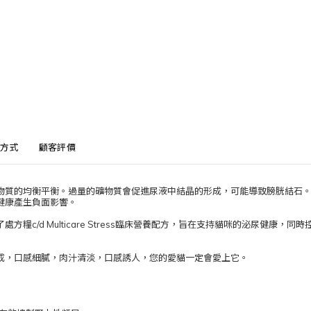
方式
顧客評價
物質的均衡平衡。過量的礦物質會促進尿液中結晶的形成，可能導致膀胱結石
健康產生負面影響。
糧c/d Multicare Stress臨床營養配方，旨在支持貓咪的泌尿健康，同時
成，口感細膩，肉汁清淡，口感誘人，您的愛貓一定會愛上它。