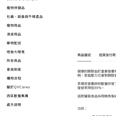
寵物保健品
杜蟲、跳蚤與牛蜱產品
寵物用品
清潔用品
藥物配送
唔做大嘥鬼
商品描述
送貨及付款
所有商品
會員制度
健康的膀胱始於重要營養
明，家庭壓力也會對膀胱
購物流程
希爾思營養師和獸醫研發了處方
關於QVCares
復發率降低89%。
西區獸醫集團
這款罐裝食品採用鮪魚製
處方證明
功效：