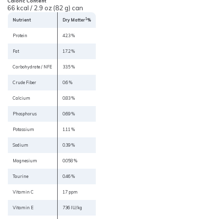
Caloric Content
66 kcal / 2.9 oz (82 g) can
1
Nutrient
Dry Matter
%
Protein
42.3 %
Fat
17.2 %
Carbohydrate / NFE
33.5 %
Crude Fiber
0.6 %
Calcium
0.83 %
Phosphorus
0.69 %
Potassium
1.11 %
Sodium
0.39 %
Magnesium
0.058 %
Taurine
0.46 %
Vitamin C
17 ppm
Vitamin E
736 IU/kg