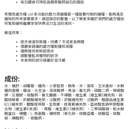
每日餵食可降低長期草酸鈣結石的風險
希爾思處方糧 c/d 多功能抗壓力濕貓糧是一種營養均衡的貓糧，能夠滿足
貓咪的所有營養需求。請諮詢您的獸醫，以了解更多關於我們的處方糧如
何幫助貓咪繼續享受快樂活力生活的資訊。
最佳效果：
逐步過渡到新糧，持續 7 天或更長時間
僅餵食建議的處方糧乾糧和濕糧
隨時提供新鮮飲用水
請獸醫監測寵物的狀況
未食用的部分請蓋好並冷藏
成份:
水、豬肝、胡蘿蔔、雞肉、小麥麩質、鮪魚、米、菠菜、玉米澱粉、水解
雞肉香精、雞油、大豆油、海藻酸鉀、魚油、氯化鈣、磷酸二鈣、檸檬酸
鉀、瓜爾膠、硫酸鈣、氯化膽鹼、牛磺酸、維生素（維生素E補充劑、硝
酸硫胺素、菸鹼酸補充劑、泛酸鈣、菸酸補充劑、泛酸鈣、酸甜品維生素
B12補充劑、鹽酸吡哆醇、生物素、核黃素補充劑、亞硫酸氫鈉甲萘醌複
合物（維生素K來源）、葉酸、維生素D3補充劑）、三聚磷酸鈉、乾水解
酪蛋白、碘鹽、L-色氨酸、礦物質（氧化鋅、硫酸亞鐵、硫酸錳、硫酸
銅、碘酸鈣）、碳酸鈣。