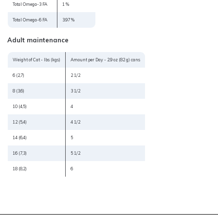
Total Omega-3 FA
1 %
Total Omega-6 FA
3.97 %
Adult maintenance
Weight of Cat - lbs (kgs)
Amount per Day - 2.9 oz (82 g) cans
6 (2,7)
2 1/2
8 (3,6)
3 1/2
10 (4,5)
4
12 (5,4)
4 1/2
14 (6,4)
5
16 (7,3)
5 1/2
18 (8,2)
6