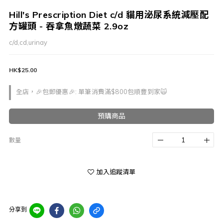
Hill's Prescription Diet c/d 貓用泌尿系統減壓配
方罐頭 - 吞拿魚燉蔬菜 2.9oz
c/d,cd,urinay
HK$25.00
全店，🎉包郵優惠🎉: 單筆消費滿$800包順豐到家🙀
預購商品
數量
加入追蹤清單
分享到