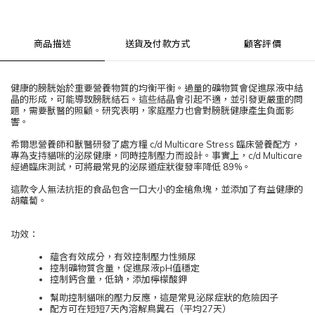
商品描述
送貨及付款方式
顧客評價
健康的膀胱始於重要營養物質的均衡平衡。過量的礦物質會促進尿液中結
晶的形成，可能導致膀胱結石。這些結晶會引起不適，並引發更嚴重的問
題，需要獸醫的照顧。研究表明，家庭壓力也會對膀胱健康產生負面影
響。
希爾思營養師和獸醫研發了處方糧 c/d Multicare Stress 臨床營養配方，
專為支持貓咪的泌尿健康，同時控制壓力而設計。事實上，c/d Multicare
經過臨床測試，可將最常見的泌尿道症狀復發率降低 89%。
這款令人無法抗拒的食品包含一口大小的金槍魚塊，並添加了有益健康的
胡蘿蔔。
功效：
蘊含有效成分，有效控制壓力性頻尿
控制礦物質含量，促進尿液pH值穩定
控制鈣含量，低鈉，添加檸檬酸鉀
幫助控制貓咪的壓力反應，這是常見泌尿症狀的危險因子
配方可在短短7天內溶解鳥糞石（平均27天）