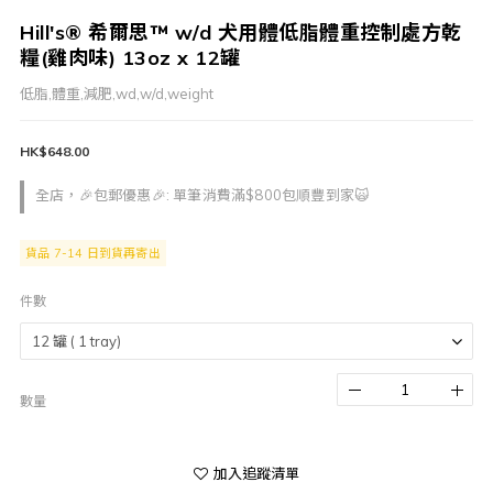
Hill's® 希爾思™ w/d 犬用體低脂體重控制處方乾
糧(雞肉味) 13oz x 12罐
低脂,體重,減肥,wd,w/d,weight
HK$648.00
全店，🎉包郵優惠🎉: 單筆消費滿$800包順豐到家🙀
貨品 7-14 日到貨再寄出
件數
數量
加入追蹤清單