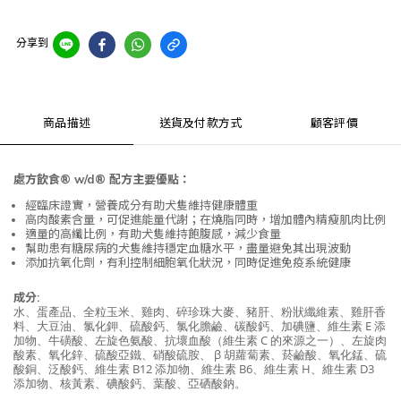
分享到
商品描述
送貨及付款方式
顧客評價
處方飲食® w/d® 配方主要優點：
經臨床證實，營養成分有助犬隻維持健康體重
高肉酸素含量，可促進能量代謝；在燒脂同時，增加體內精瘦肌肉比例
適量的高纖比例，有助犬隻維持飽腹感，減少食量
幫助患有糖尿病的犬隻維持穩定血糖水平，盡量避免其出現波動
添加抗氧化劑，有利控制細胞氧化狀況，同時促進免疫系統健康
成分:
水、蛋產品、全粒玉米、雞肉、碎珍珠大麥、豬肝、粉狀纖維素、雞肝香
料、大豆油、氯化鉀、硫酸鈣、氯化膽鹼、碳酸鈣、加碘鹽、維生素 E 添
加物、牛磺酸、左旋色氨酸、抗壞血酸（維生素 C 的來源之一）、左旋肉
酸素、氧化鋅、硫酸亞鐵、硝酸硫胺、 β 胡蘿蔔素、菸鹼酸、氧化錳、硫
酸銅、泛酸鈣、維生素 B12 添加物、維生素 B6、維生素 H、維生素 D3
添加物、核黃素、碘酸鈣、葉酸、亞硒酸鈉。