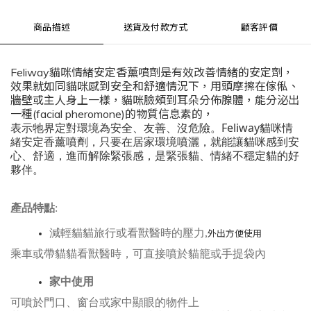
商品描述
送貨及付款方式
顧客評價
Feliway貓咪情緒安定香薰噴劑是有效改善情緒的安定劑，
效果就如同貓咪感到安全和舒適情況下，用頭摩擦在傢俬、
牆壁或主人身上一樣，貓咪臉頰到耳朵分佈腺體，能分泌出
一種(facial pheromone)的物質信息素的，
表示牠界定對環境為安全、友善、沒危險。Feliway貓咪情
緒安定香薰噴劑，只要在居家環境噴灑，就能讓貓咪感到安
心、舒適，進而解除緊張感，是緊張貓、情緒不穩定貓的好
夥伴。
產品特點
:
減輕貓貓旅行或看獸醫時的壓力,
外出方便使用
乘車或帶貓貓看獸醫時，可直接噴於貓籠或手提袋內
家中使用
可噴於門口、窗台或家中顯眼的物件上