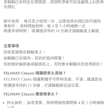
若貓貓已在特定位置噴尿，清潔乾淨後可於該處噴上以防再
次標記
家中使用： 每日至少使用一次，以降低再次標記的可能性
車程中： 長時間旅程時，每 4 至 5 小時補噴一次
噴後等候時間： 噴灑後請等約 10 分鐘才讓貓貓進入貓籠
注意事項
請勿直接噴在貓貓身上！
如貓貓已在籠內，切勿於籠內噴灑！
切勿噴於貓抓板或貓抓柱上，否則會令貓貓抗拒使用抓柱！
FELIWAY Classic 噴霧劑多久見效？
FELIWAY Classic 噴霧劑幾乎可即時見效。不過，建議您在
噴灑後等待約 15 分鐘，才讓貓貓接近該位置。
FELIWAY Classic 應使用多久？
外出旅程： 如有需要，長時間旅程期間每 4 至 5 小時補噴
一次