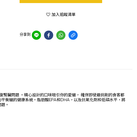
加入追蹤清單
分享到
復腎臟問題 。精心設計的口味吸引你的愛貓， 確保即使最挑剔的食客都
平衡貓的健康系統。脂肪酸EPA和DHA，以及抗氧化劑和低磷水平，將
問題。