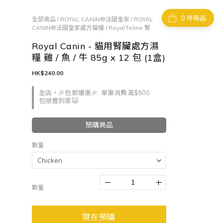
件商品
全部商品
/
ROYAL CANIN®法國皇家
/
ROYAL
CANIN®法國皇家處方貓糧
/
Royal feline 腎
Royal Canin - 貓用腎臟處方濕
糧 雞 / 魚 / 牛 85g x 12 包 (1盒)
HK$240.00
全店，🎉包郵優惠🎉: 單筆消費滿$800
包順豐到家🙀
預購商品
數量
數量
現在預購