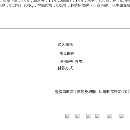
，脂肪含量：6.0%，粗灰分：1.1%，粗纖維：1.0%，水分：80.0%，鈣：0.14%，
，氯化物：0.13%） IU/Kg，羥脯胺酸：0.05%，必需脂肪酸（亞麻油酸、花生
顧客服務
常見問題
運送服務方式
付款方式
退換貨政策
|
條款及細則
|
私隱政策聲明
202