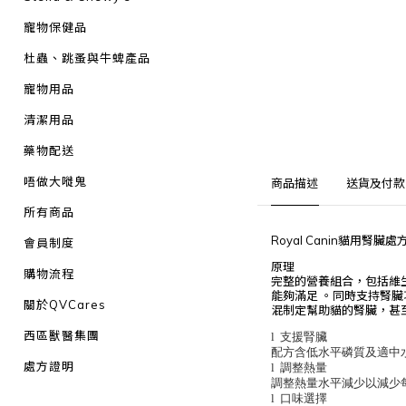
寵物保健品
杜蟲、跳蚤與牛蜱產品
寵物用品
清潔用品
藥物配送
唔做大嘥鬼
商品描述
送貨及付款
所有商品
Royal Canin貓用
會員制度
原理
購物流程
完整的營養組合，包括維
能夠滿足 。同時支持腎
關於QVCares
混制定幫助貓的腎臟，甚
西區獸醫集團
l
支援腎臟
配方含低水平磷質及適中
處方證明
l
調整熱量
調整熱量水平減少以減少
l
口味選擇