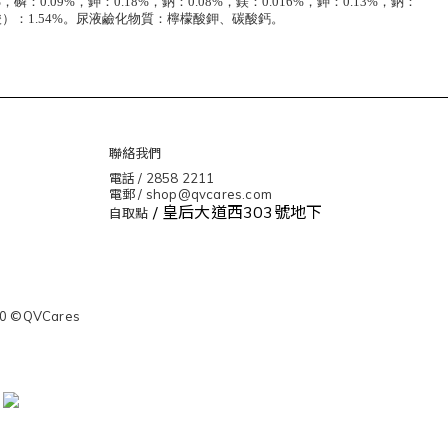
磷：0.09%，鉀：0.18%，鈉：0.08%，鎂：0.016%，鉀：0.13%，鈉：
四烯酸）：1.54%。尿液鹼化物質：檸檬酸鉀、碳酸鈣。
聯絡我們
電話 / 2858 2211
電郵 / shop@qvcares.com
/ 皇后大道西303號地下
自取點
0 ©QVCares