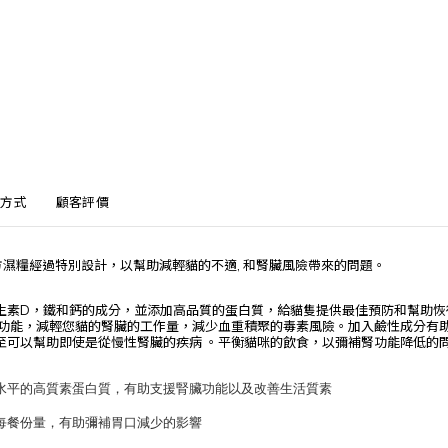
方式
顧客評價
腎臟處方濕糧經過特別設計，以幫助減輕貓的不適, 和腎臟風險帶來的問題。
生素D，鐵和鈣的成分，並添加高品質的蛋白質，給貓隻提供最佳預防和幫助恢
臟功能，減輕您貓的腎臟的工作量，減少血重積聚的毒素風險。加入鹼性成分有助
至可以幫助即使是從慢性腎臟的疾病 。平衡貓咪的飲食，以彌補腎功能降低的
水平的高質素蛋白質，有助支援腎臟功能以及改善生活質素
每餐份量，有助彌補胃口減少的影響