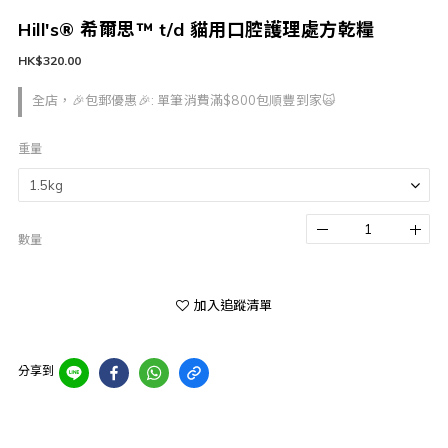
Hill's® 希爾思™ t/d 貓用口腔護理處方乾糧
HK$320.00
全店，🎉包郵優惠🎉: 單筆消費滿$800包順豐到家🙀
重量
數量
加入追蹤清單
分享到