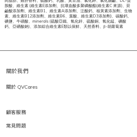
DL-
肉脂肪、雞肝香料、硫酸鈣、乳酸、黃豆油、氯化鉀、氯化膽鹼、
蛋
(
E
(
C
)
胺酸、維生素
維生素
添加劑、抗壞血酸多聚磷酸酯
維生素
來源
、菸
B1
A
鹼酸添加劑、維生素
、維生素
添加劑、泛酸鈣、核黃素添加劑、生物
B12
B6
D3
)
素、維生素
添加劑、維生素
、葉酸、維生素
添加劑
、碳酸鈣、
minerals (
碘鹽、牛磺酸、
硫酸亞鐵、氧化鋅、硫酸銅、氧化錳、碘酸
)
E
β-
鈣、亞硒酸鈉
、添加綜合維生素
類以保鮮、天然香料、
胡蘿蔔素
關於我們
關於
QVCares
顧客服務
常見問題