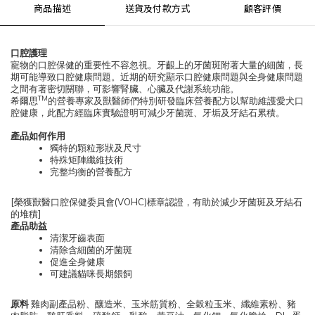
商品描述
送貨及付款方式
顧客評價
口腔護理
寵物的口腔保健的重要性不容忽視。牙齦上的牙菌斑附著大量的細菌，長
期可能導致口腔健康問題。近期的研究顯示口腔健康問題與全身健康問題
之間有著密切關聯，可影響腎臟、心臟及代謝系統功能。
TM
希爾思
的營養專家及獸醫師們特別研發臨床營養配方以幫助維護愛犬口
腔健康，此配方經臨床實驗證明可減少牙菌斑、牙垢及牙結石累積。
產品如何作用
獨特的顆粒形狀及尺寸
特殊矩陣纖維技術
完整均衡的營養配方
[
(VOHC)
榮獲獸醫口腔保健委員會
標章認證，有助於減少牙菌斑及牙結石
]
的堆積
產品助益
清潔牙齒表面
清除含細菌的牙菌斑
促進全身健康
可建議貓咪長期餵飼
原料
雞肉副產品粉、釀造米、玉米筋質粉、全穀粒玉米、纖維素粉、豬