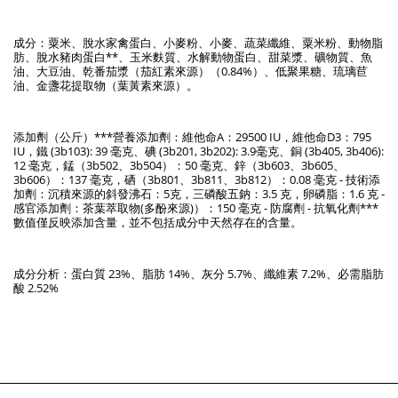
成分：粟米、脫水家禽蛋白、小麥粉、小麥、蔬菜纖維、粟米粉、動物脂
肪、脫水豬肉蛋白**、玉米麩質、水解動物蛋白、甜菜漿、礦物質、魚
油、大豆油、乾番茄漿（茄紅素來源）（0.84%）、低聚果糖、琉璃苣
油、金盞花提取物（葉黃素來源）。
添加劑（公斤）***營養添加劑：維他命A：29500 IU，維他命D3：795
IU，鐵 (3b103): 39 毫克、碘 (3b201, 3b202): 3.9毫克、銅 (3b405, 3b406):
12 毫克，錳（3b502、3b504）：50 毫克、鋅（3b603、3b605、
3b606）：137 毫克，硒（3b801、3b811、3b812）：0.08 毫克 - 技術添
加劑：沉積來源的斜發沸石：5克，三磷酸五鈉：3.5 克，卵磷脂：1.6 克 -
感官添加劑：茶葉萃取物(多酚來源)）：150 毫克 - 防腐劑 - 抗氧化劑***
數值僅反映添加含量，並不包括成分中天然存在的含量。
成分分析：蛋白質 23%、脂肪 14%、灰分 5.7%、纖維素 7.2%、必需脂肪
酸 2.52%