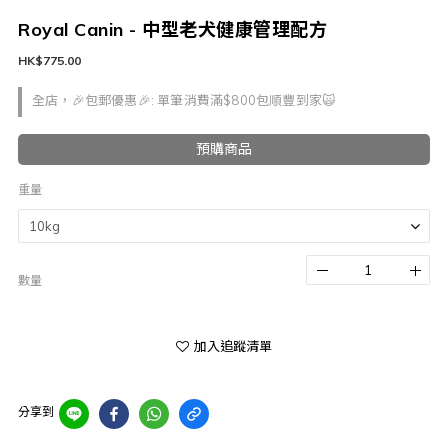
Royal Canin - 中型老犬健康管理配方
HK$775.00
全店，🎉包郵優惠🎉: 單筆消費滿$800包順豐到家🙀
預購商品
重量
數量
加入追蹤清單
分享到