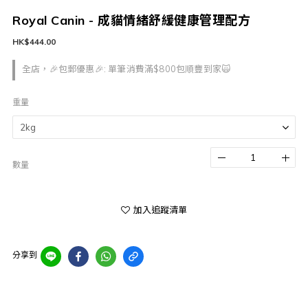
Royal Canin - 成貓情緒舒緩健康管理配方
HK$444.00
全店，🎉包郵優惠🎉: 單筆消費滿$800包順豐到家🙀
重量
數量
加入追蹤清單
分享到