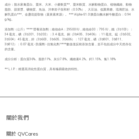
成分：脫水家禽蛋白、粟米、大米、小麥麩質**、粟米麩質、水解動物蛋白、植物纖維、動物
脂肪、甜菜漿、礦物質、魚油、洋車前子殼和籽（0.50%）、大豆油、低聚果糖、琉璃苣油、水
解乳蛋白***、金盞花提取物（葉黃素來源）。 *** Alpha-S1.0 胰蛋白酶水解牛酪蛋白：0.94
g/kg。
添加劑（公斤）**** 營養添加劑：維他命A：29500 IU，維他命D3：795 IU，鐵（3b103）：
34 毫克，碘（3b201、3b202）：3.4 毫克、銅（3b405、3b406）：11 毫克、錳（3b502,
3b504） 45 毫克，鋅（3b603、3b605、3b606）：127 毫克，硒（3b801、3b811、
3b812）：0.07 毫克 - 防腐劑 - 抗氧化劑 ****數值僅反映添加含量，並不包括成分中天然存在
的含量。
成分分析：蛋白質36%、脂肪11%、灰分7.8%、纖維素4.2%、鈣1.15%、氯1.18%
** L.I.P.：精選高消化性蛋白質，具有極易吸收的特性。
關於我們
關於
QVCares