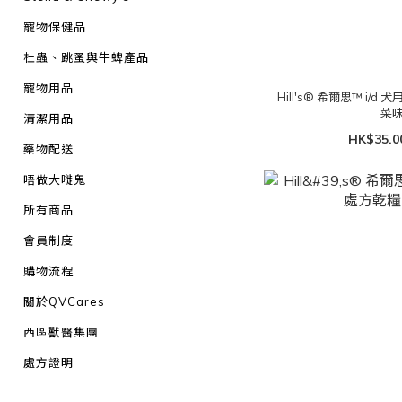
寵物保健品
杜蟲、跳蚤與牛蜱產品
寵物用品
Hill's® 希爾思™ i/
菜味)
清潔用品
HK$35.0
藥物配送
唔做大嘥鬼
所有商品
會員制度
購物流程
關於QVCares
西區獸醫集團
處方證明