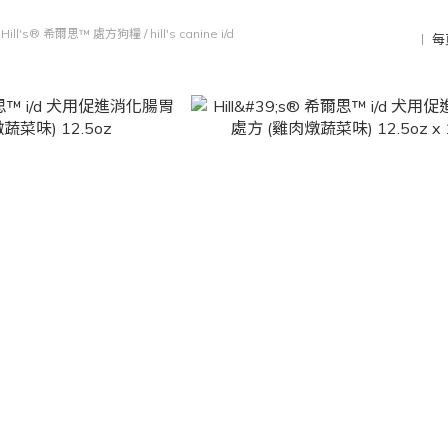
/
Hill's® 希爾思™ 處方狗糧
/
hill's canine i/d
每