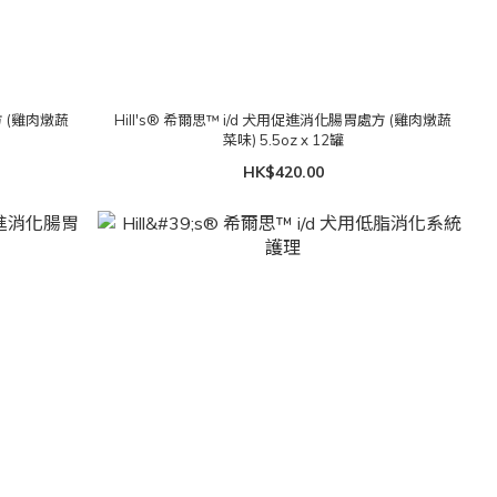
方 (雞肉燉蔬
Hill's® 希爾思™ i/d 犬用促進消化腸胃處方 (雞肉燉蔬
菜味) 5.5oz x 12罐
HK$420.00