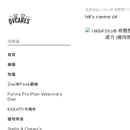
全部商品
/
Hill's® 希爾思™
hill's canine i/d
首頁
貓糧
狗糧
Ziwi®Peak巔峰
Purina Pro Plan Veterinary
Diet
KAKATO卡格®
寵物零食
Stella & Chewy's