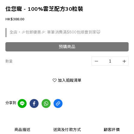
位您寵 - 100%雲芝配方30粒裝
HK$388.00
全店，🎉包郵優惠🎉: 單筆消費滿$800包順豐到家🙀
預購商品
數量
加入追蹤清單
分享到
商品描述
送貨及付款方式
顧客評價