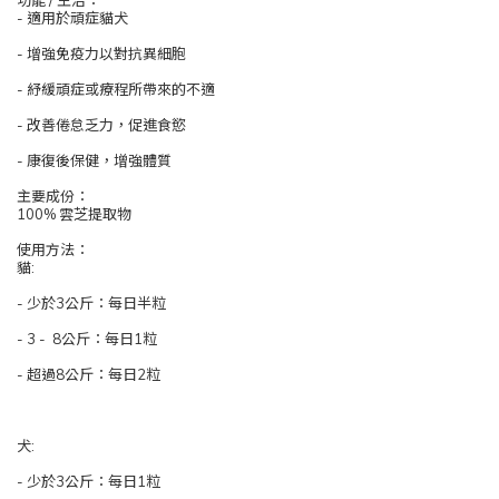
功能 / 主治：
- 適用於頑症貓犬
- 增強免疫力以對抗異細胞
- 紓緩頑症或療程所帶來的不適
- 改善倦怠乏力，促進食慾
- 康復後保健，增強體質
主要成份：
100% 雲芝提取物
使用方法：
貓:
- 少於3公斤：每日半粒
- 3 - 8公斤：每日1粒
- 超過8公斤：每日2粒
犬:
- 少於3公斤：每日1粒